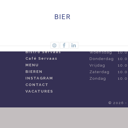
PAGINA'S
OPENINGSTIJDE
HOME
Maandag
10.0
OVER ONS
Dinsdag
10.0
Bistro Servaas
Woensdag
10.0
Café Servaas
Donderdag
10.0
MENU
Vrijdag
10.0
BIEREN
Zaterdag
10.0
INSTAGRAM
Zondag
10.0
CONTACT
VACATURES
© 2026 