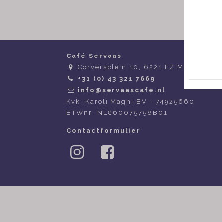
Café Servaas
Cörversplein 10, 6221 EZ Maastricht
+31 (0) 43 321 7669
info@servaascafe.nl
Kvk: Karoli Magni BV - 74925660
BTWnr: NL860075758B01
Contactformulier