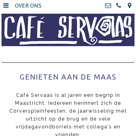
OVER ONS
HOME
>
Café Servaas
Cörversplein 10, 6221
OVER ONS
>
EZ Maastricht
+31 (0) 43 321 7669
BISTRO SERVAAS
>
info@servaascafe.nl
CAFÉ SERVAAS
>
Kvk: Karoli Magni BV -
74925660
MENU
>
BTWnr: NL860075758B01
GENIETEN AAN DE MAAS
BIEREN
>
Café Servaas is al jaren een begrip in
INSTAGRAM
>
Maastricht. Iedereen herinnert zich de
Cörverspleinfeesten, de jaarwisseling met
CONTACT
>
uitzicht op de brug en de vele
VACATURES
>
vrijdagavondborrels met collega's en
vrienden.