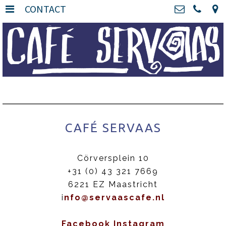
CONTACT
HOME
>
Café Servaas
Cörversplein 10, 6221
OVER ONS
>
EZ Maastricht
+31 (0) 43 321 7669
BISTRO SERVAAS
>
info@servaascafe.nl
CAFÉ SERVAAS
>
Kvk: Karoli Magni BV -
74925660
MENU
>
BTWnr: NL860075758B01
CAFÉ SERVAAS
BIEREN
>
Cörversplein 10
INSTAGRAM
>
+31 (0) 43 321 7669
6221 EZ Maastricht
CONTACT
>
i
nfo@servaascafe.nl
VACATURES
>
Facebook
Instagram